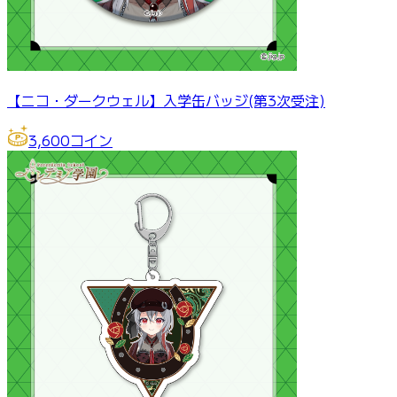
【ニコ・ダークウェル】入学缶バッジ(第3次受注)
3,600
コイン