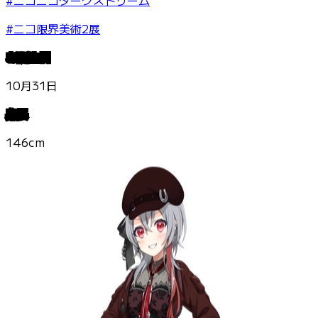
#ニコ限界美術2展
お誕生日
10月31日
身長
146cm