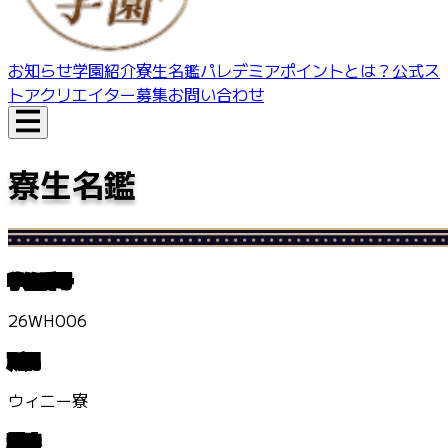
お知らせ
学園紹介
寮生名鑑
パレデミアポイントとは？
公式ス
トア
クリエイター募集
お問い合わせ
寮生名鑑
学籍番号
26WH006
所属
ウィニー寮
趣味