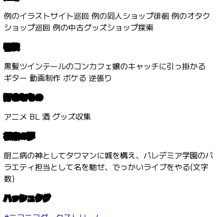
例のイラストサイト巡回 例の同人ショップ徘徊 例のオタク
ショップ巡回 例の中古グッズショップ探索
特技
黒髪ツインテールのコンカフェ嬢のキャッチに引っ掛かる
ギター 動画制作 ボケる 逆張り
好きなもの
アニメ BL 酒 グッズ収集
将来の夢
厨二病の神としてタワマンに城を構え、パレデミア学園のバ
ラエティ担当として名を馳せ、でっかいライブをやる(文字
数)
ハッシュタグ
#ニコニコダークストリーム