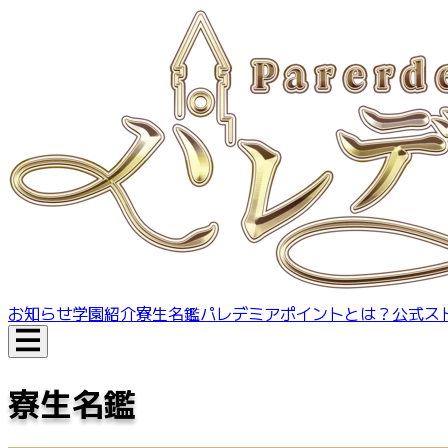
お知らせ
学園紹介
寮生名鑑
パレデミアポイントとは？
公式ス
寮生名鑑