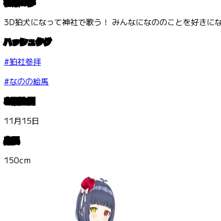
将来の夢
3D狛犬になって神社で歌う！ みんなになののことを好きに
ハッシュタグ
#狛社参拝
#なのの絵馬
お誕生日
11月15日
身長
150cm