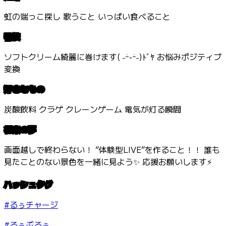
虹の端っこ探し 歌うこと いっぱい食べること
特技
ソフトクリーム綺麗に巻けます( ˶ｰ̀֊ｰ́˶)ﾄﾞﾔ お悩みポジティブ
変換
好きなもの
炭酸飲料 クラゲ クレーンゲーム 電気が灯る瞬間
将来の夢
画面越しで終わらない！ “体験型LIVE”を作ること！！ 誰も
見たことのない景色を一緒に見よう✨ 応援お願いします⚡️
ハッシュタグ
#るぅチャージ
#るぅぶるぅ