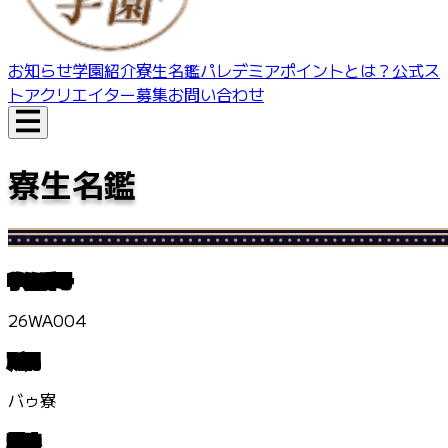
お知らせ
学園紹介
寮生名鑑
パレデミアポイントとは？
公式ス
トア
クリエイター募集
お問い合わせ
寮生名鑑
学籍番号
26WA004
所属
バゥ寮
趣味