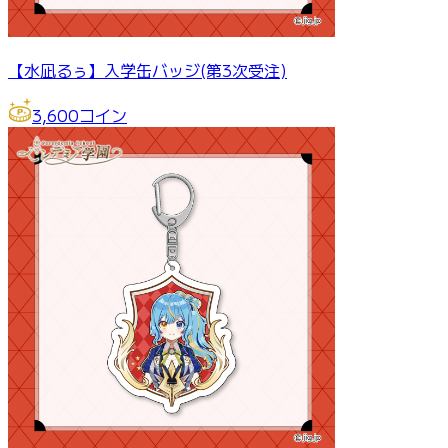
【水凪るぅ】入学缶バッジ(第3次受注)
3,600
コイン