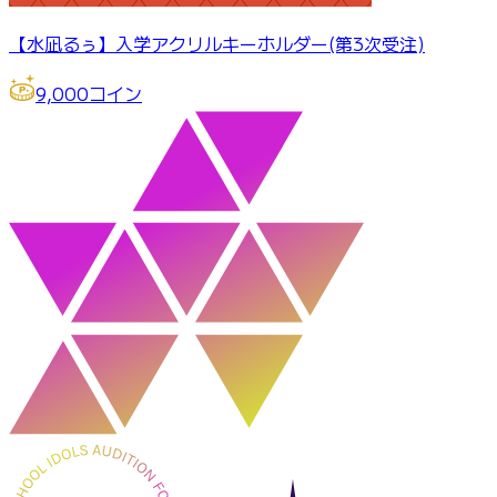
【水凪るぅ】入学アクリルキーホルダー(第3次受注)
9,000
コイン