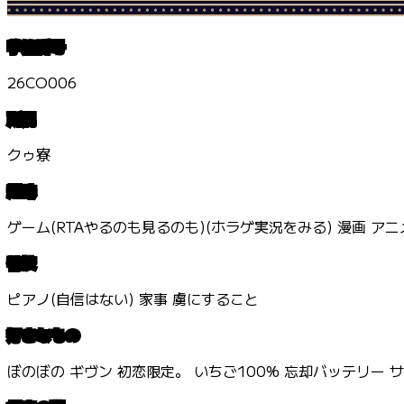
学籍番号
26CO006
所属
クゥ寮
趣味
ゲーム(RTAやるのも見るのも)(ホラゲ実況をみる) 漫画 ア
特技
ピアノ(自信はない) 家事 虜にすること
好きなもの
ぼのぼの ギヴン 初恋限定。 いちご100% 忘却バッテリー 