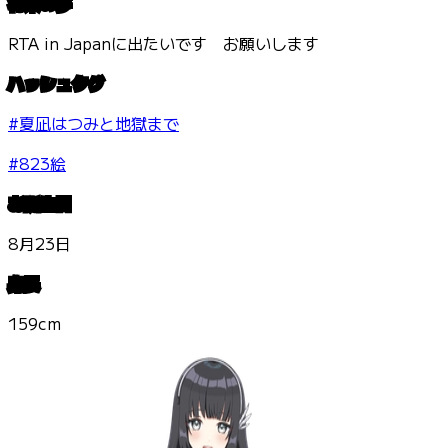
将来の夢
RTA in Japanに出たいです お願いします
ハッシュタグ
#夏凪はつみと地獄まで
#823絵
お誕生日
8月23日
身長
159cm