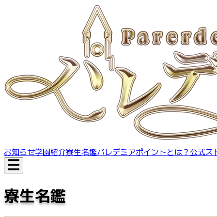
お知らせ
学園紹介
寮生名鑑
パレデミアポイントとは？
公式ス
寮生名鑑