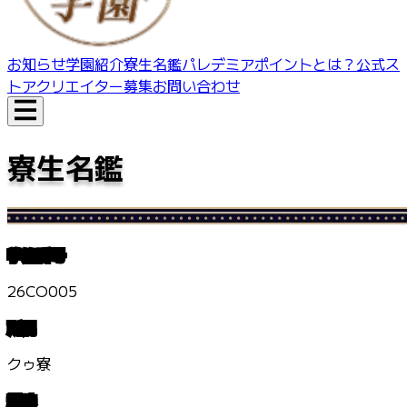
お知らせ
学園紹介
寮生名鑑
パレデミアポイントとは？
公式ス
トア
クリエイター募集
お問い合わせ
寮生名鑑
学籍番号
26CO005
所属
クゥ寮
趣味