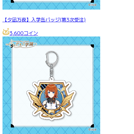
【夕凪万夜】入学缶バッジ(第3次受注)
3,600
コイン