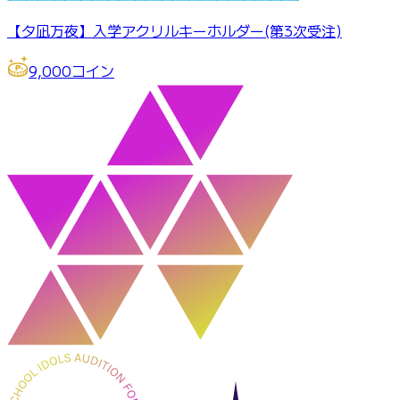
【夕凪万夜】入学アクリルキーホルダー(第3次受注)
9,000
コイン