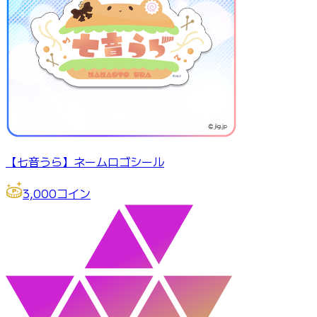
【七音うら】ネームロゴシール
3,000
コイン