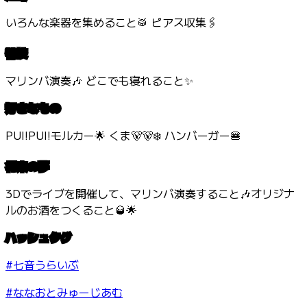
いろんな楽器を集めること🥁 ピアス収集🖇️
特技
マリンバ演奏🎶 どこでも寝れること✨
好きなもの
PUI!PUI!モルカー🌟 くま🐻🐻‍❄️ ハンバーガー🍔
将来の夢
3Dでライブを開催して、マリンバ演奏すること🎶オリジナ
ルのお酒をつくること🥃🌟
ハッシュタグ
#七音うらいぶ
#ななおとみゅーじあむ