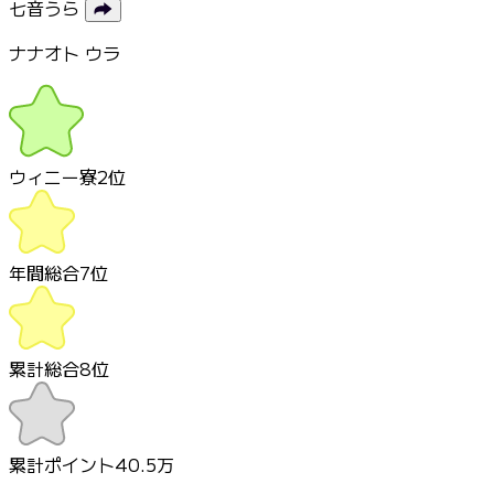
七音うら
ナナオト ウラ
ウィニー寮
2
位
年間総合
7
位
累計総合
8
位
累計ポイント
40.5万