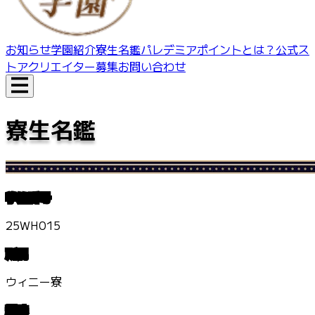
お知らせ
学園紹介
寮生名鑑
パレデミアポイントとは？
公式ス
トア
クリエイター募集
お問い合わせ
寮生名鑑
学籍番号
25WH015
所属
ウィニー寮
趣味