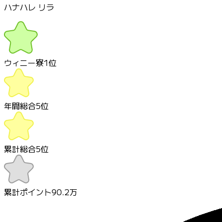
ハナハレ リラ
ウィニー寮
1
位
年間総合
5
位
累計総合
5
位
累計ポイント
90.2万