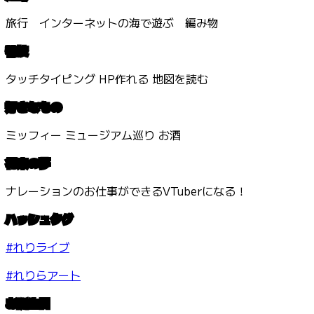
旅行 インターネットの海で遊ぶ 編み物
特技
タッチタイピング HP作れる 地図を読む
好きなもの
ミッフィー ミュージアム巡り お酒
将来の夢
ナレーションのお仕事ができるVTuberになる！
ハッシュタグ
#れりライブ
#れりらアート
お誕生日