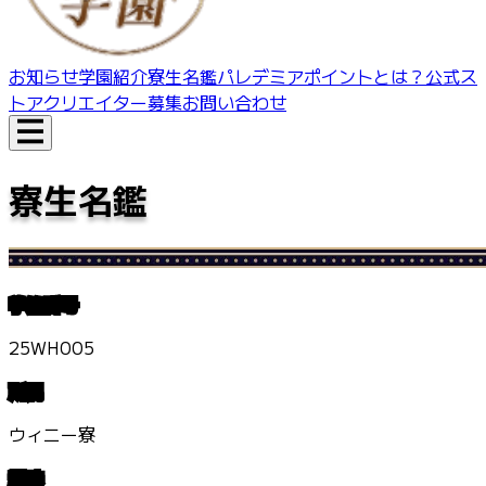
お知らせ
学園紹介
寮生名鑑
パレデミアポイントとは？
公式ス
トア
クリエイター募集
お問い合わせ
寮生名鑑
学籍番号
25WH005
所属
ウィニー寮
趣味