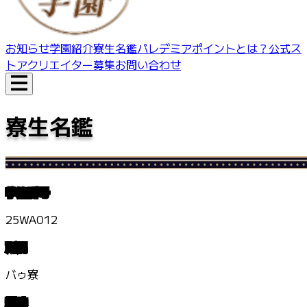
お知らせ
学園紹介
寮生名鑑
パレデミアポイントとは？
公式ス
トア
クリエイター募集
お問い合わせ
寮生名鑑
学籍番号
25WA012
所属
バゥ寮
趣味