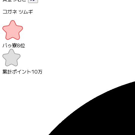
コガネ ツムギ
バゥ寮
8
位
累計ポイント
10万