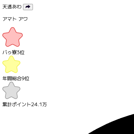
天透あわ
アマト アワ
バゥ寮
3
位
年間総合
9
位
累計ポイント
24.1万