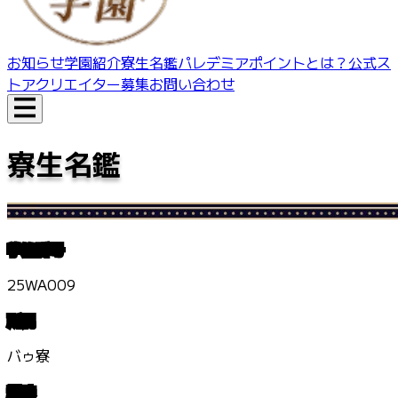
お知らせ
学園紹介
寮生名鑑
パレデミアポイントとは？
公式ス
トア
クリエイター募集
お問い合わせ
寮生名鑑
学籍番号
25WA009
所属
バゥ寮
趣味