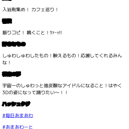
入浴剤集め！ カフェ巡り！
特技
振りコピ！ 鳴くこと！ﾜｧｰｯ!!
好きなもの
しゅわしゅわしたもの！映えるもの！応援してくれるみん
な！
将来の夢
宇宙一のしゅわっと強炭酸なアイドルになること！はやく
3Dの姿になって踊りたい〜！！
ハッシュタグ
#毎日あまあわ
#あまあわーと