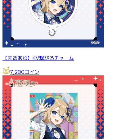
【天透あわ】KV繋がるチャーム
7,200
コイン