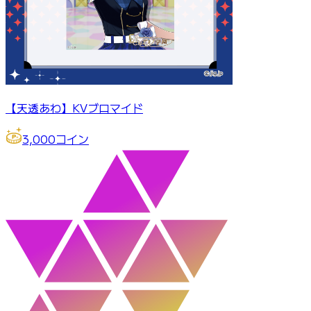
【天透あわ】KVブロマイド
3,000
コイン