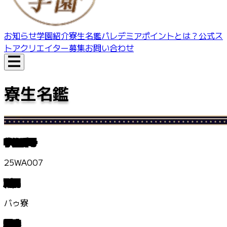
お知らせ
学園紹介
寮生名鑑
パレデミアポイントとは？
公式ス
トア
クリエイター募集
お問い合わせ
寮生名鑑
学籍番号
25WA007
所属
バゥ寮
趣味