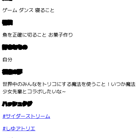
ゲーム ダンス 寝ること
特技
魚を正確に切ること お菓子作り
好きなもの
自分
将来の夢
世界中のみんなをトリコにする魔法を使うこと！いつか魔法
少女先輩とコラボしたいな～
ハッシュタグ
#サイダーストリーム
#しゆアトリエ