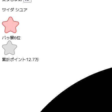
サイダ シユア
バゥ寮
6
位
累計ポイント
12.7万