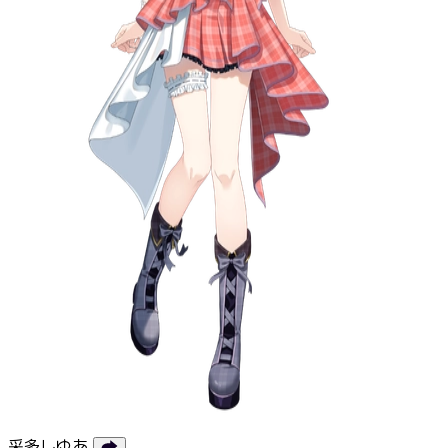
采多しゆあ