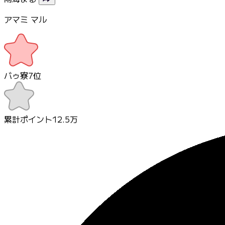
アマミ マル
バゥ寮
7
位
累計ポイント
12.5万