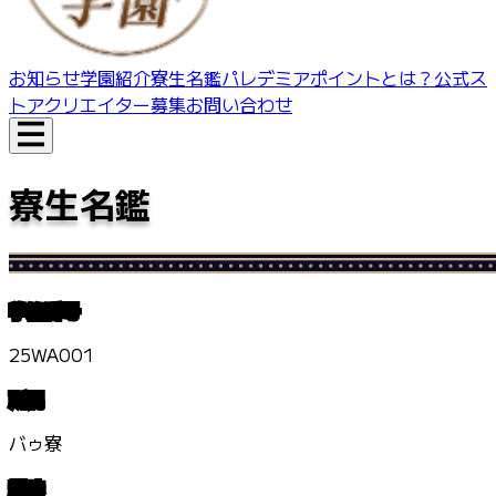
お知らせ
学園紹介
寮生名鑑
パレデミアポイントとは？
公式ス
トア
クリエイター募集
お問い合わせ
寮生名鑑
学籍番号
25WA001
所属
バゥ寮
趣味