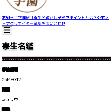
お知らせ
学園紹介
寮生名鑑
パレデミアポイントとは？
公式ス
トア
クリエイター募集
お問い合わせ
寮生名鑑
学籍番号
25ME012
所属
ミュゥ寮
趣味