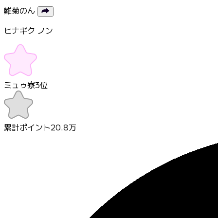
雛菊のん
ヒナギク ノン
ミュゥ寮
3
位
累計ポイント
20.8万