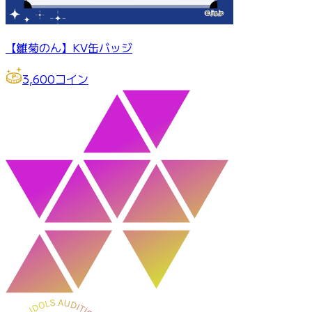
【雛菊のん】KV缶バッジ
3,600
コイン