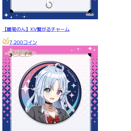
【雛菊のん】KV繋がるチャーム
7,200
コイン