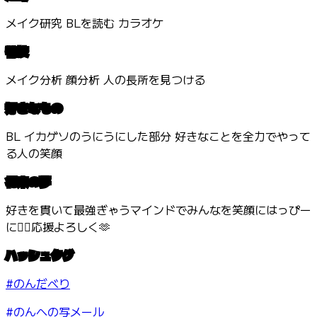
メイク研究 BLを読む カラオケ
特技
メイク分析 顔分析 人の長所を見つける
好きなもの
BL イカゲソのうにうにした部分 好きなことを全力でやって
る人の笑顔
将来の夢
好きを貫いて最強ぎゃうマインドでみんなを笑顔にはっぴー
に❤️‍🔥応援よろしく🫶
ハッシュタグ
#のんだべり
#のんへの写メール