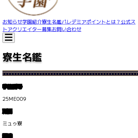
お知らせ
学園紹介
寮生名鑑
パレデミアポイントとは？
公式ス
トア
クリエイター募集
お問い合わせ
寮生名鑑
学籍番号
25ME009
所属
ミュゥ寮
趣味