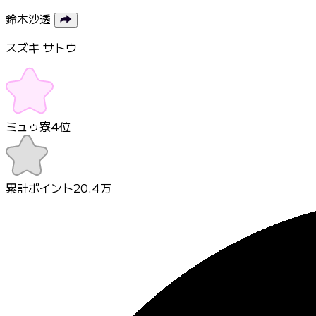
鈴木沙透
スズキ サトウ
ミュゥ寮
4
位
累計ポイント
20.4万