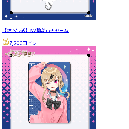
【鈴木沙透】KV繋がるチャーム
7,200
コイン