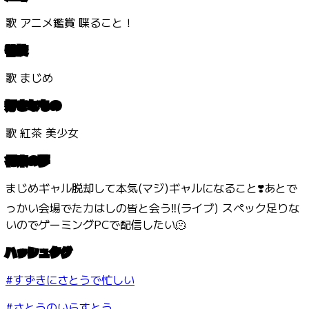
歌 アニメ鑑賞 喋ること！
特技
歌 まじめ
好きなもの
歌 紅茶 美少女
将来の夢
まじめギャル脱却して本気(マジ)ギャルになること❣️あとで
っかい会場でたカはしの皆と会う‼️(ライブ) スペック足りな
いのでゲーミングPCで配信したい🫠
ハッシュタグ
#すずきにさとうで忙しい
#さとうのいらすとう