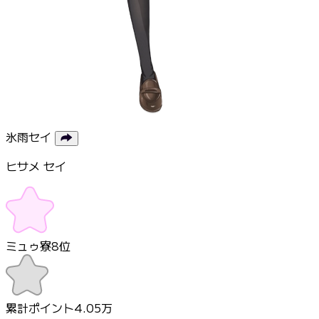
氷雨セイ
ヒサメ セイ
ミュゥ寮
8
位
累計ポイント
4.05万