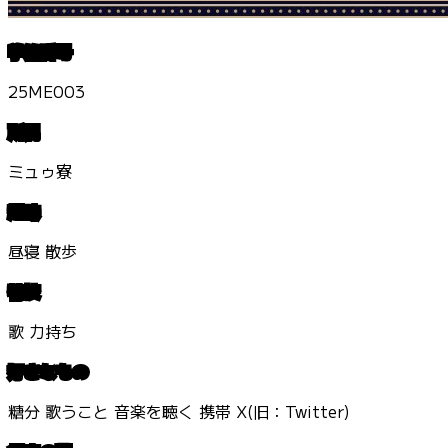
学籍番号
25ME003
所属
ミュゥ寮
趣味
昼寝 散歩
特技
歌 力持ち
好きなもの
糖分 歌うこと 音楽を聴く 携帯 X(旧：Twitter)