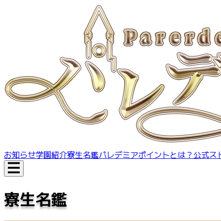
お知らせ
学園紹介
寮生名鑑
パレデミアポイントとは？
公式ス
寮生名鑑