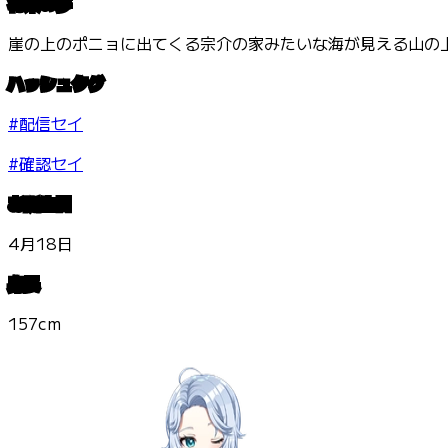
将来の夢
崖の上のポニョに出てくる宗介の家みたいな海が見える山の
ハッシュタグ
#配信セイ
#確認セイ
お誕生日
4月18日
身長
157cm