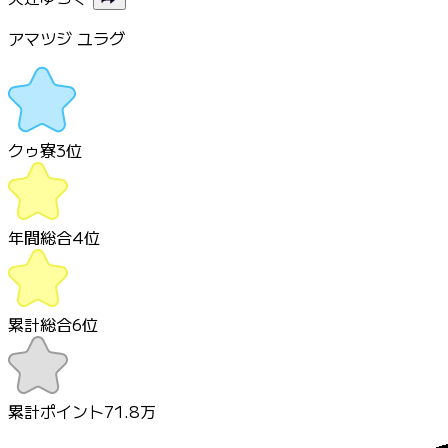
アマツジ ユラグ
クゥ寮
3
位
年間総合
4
位
累計総合
6
位
累計ポイント
71.8万