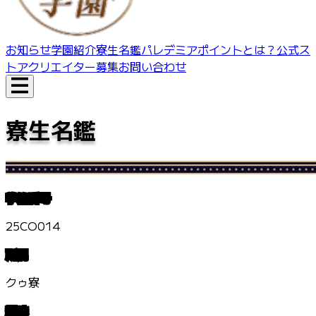
お知らせ
学園紹介
寮生名鑑
パレデミアポイントとは？
公式ス
トア
クリエイター募集
お問い合わせ
寮生名鑑
学籍番号
25CO014
所属
クゥ寮
趣味