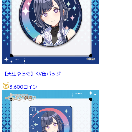
【天辻ゆらぐ】KV缶バッジ
3,600
コイン