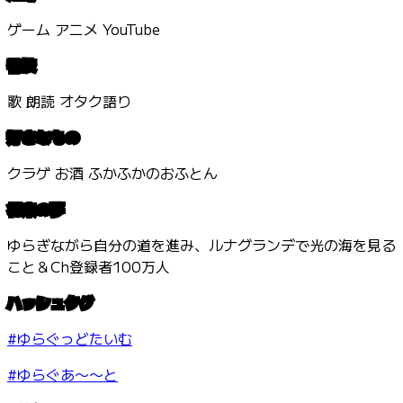
ゲーム アニメ YouTube
特技
歌 朗読 オタク語り
好きなもの
クラゲ お酒 ふかふかのおふとん
将来の夢
ゆらぎながら自分の道を進み、ルナグランデで光の海を見る
こと＆Ch登録者100万人
ハッシュタグ
#ゆらぐっどたいむ
#ゆらぐあ〜〜と