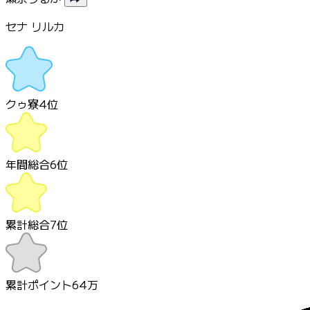
セナ リルカ
クゥ寮
4
位
年間総合
6
位
累計総合
7
位
累計ポイント
64万