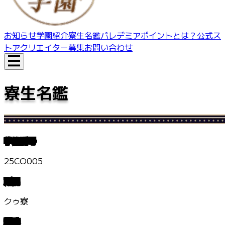
お知らせ
学園紹介
寮生名鑑
パレデミアポイントとは？
公式ス
トア
クリエイター募集
お問い合わせ
寮生名鑑
学籍番号
25CO005
所属
クゥ寮
趣味