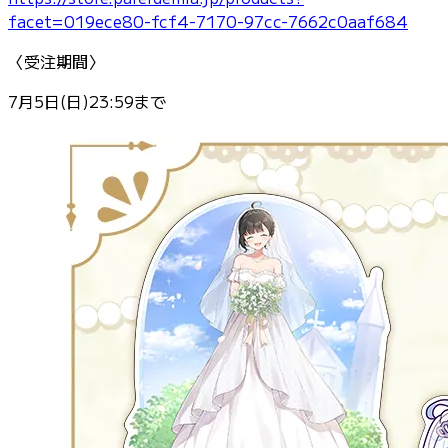
facet=019ece80-fcf4-7170-97cc-7662c0aaf684
〈受注期間〉
7月5日(日)23:59まで