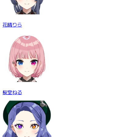
花晴りら
桜堂ねる