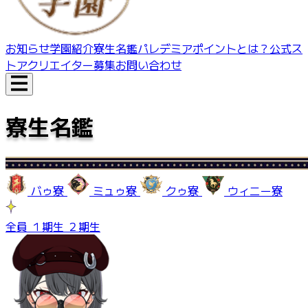
お知らせ
学園紹介
寮生名鑑
パレデミアポイントとは？
公式ス
トア
クリエイター募集
お問い合わせ
寮生名鑑
バゥ寮
ミュゥ寮
クゥ寮
ウィニー寮
全員
１期生
２期生