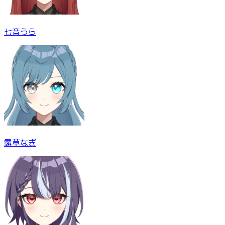
七音うら
露草なぎ