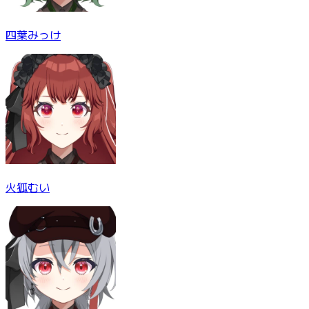
四葉みっけ
火狐むい