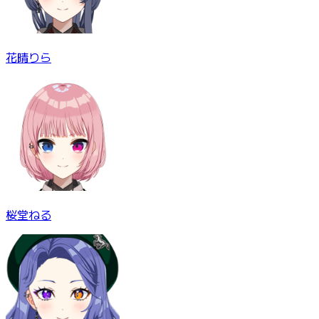
花晴りら
桜堂ねる