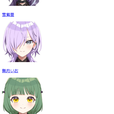
雪紫誉
無月いお