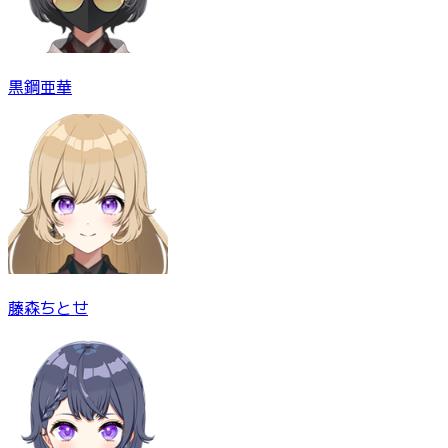
黒鋼亜華
藤森ちとせ