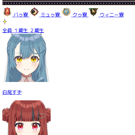
バゥ寮
ミュゥ寮
クゥ寮
ウィニー寮
全員
１期生
２期生
白尾すず