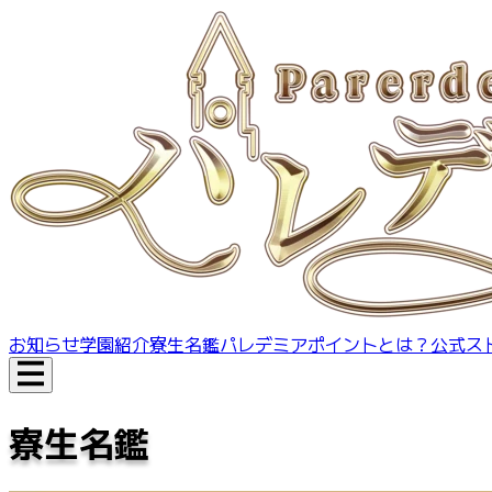
お知らせ
学園紹介
寮生名鑑
パレデミアポイントとは？
公式ス
寮生名鑑