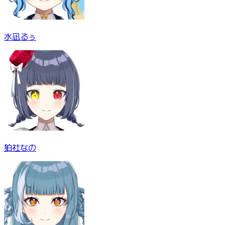
水凪るぅ
狛社なの