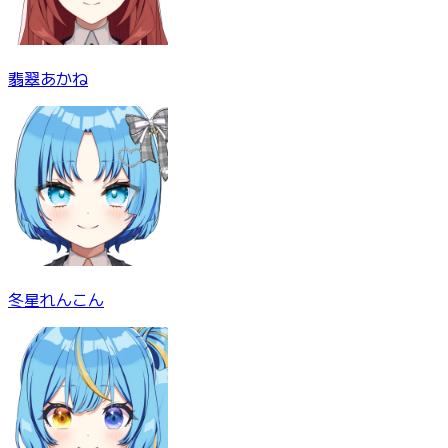
翡翠あかね
冬星れんこん